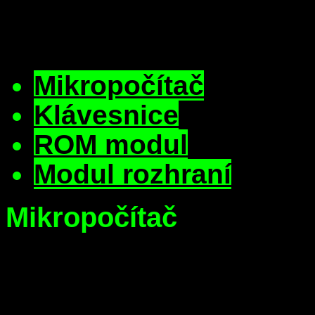
Mikropočítač
Klávesnice
ROM modul
Modul rozhraní
Mikropočítač