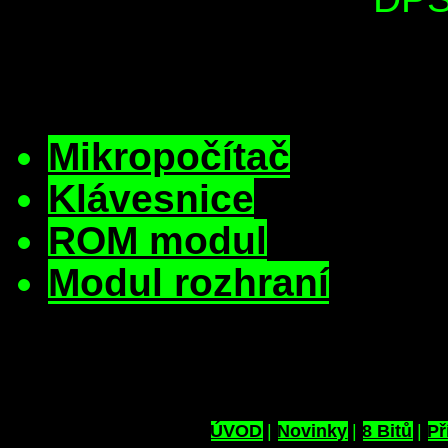
Mikropočítač
Klávesnice
ROM modul
Modul rozhraní
ÚVOD
|
Novinky
|
8 Bitů
|
Př