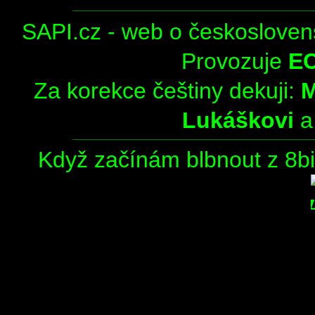
SAPI.cz - web o českosloven
Provozuje
E
Za korekce češtiny dekuji:
Lukáškovi
Když začínám blbnout z 8bit