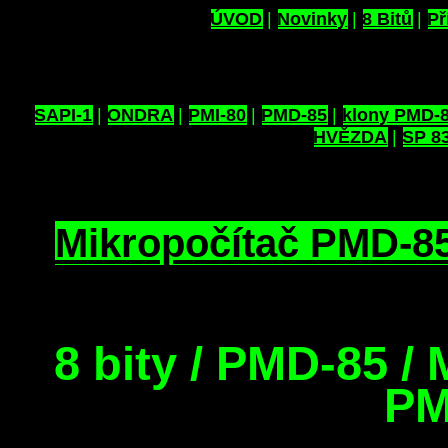
ÚVOD
|
Novinky
|
8 Bitů
|
Př
SAPI-1
|
ONDRA
|
PMI-80
|
PMD-85
|
klony PMD-
HVĚZDA
|
SP 8
Mikropočítač PMD-8
8 bity / PMD-85 /
PM