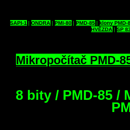
SAPI-1
|
ONDRA
|
PMI-80
|
PMD-85
|
klony PMD-
HVĚZDA
|
SP 8
Mikropočítač PMD-8
8 bity / PMD-85 /
PM