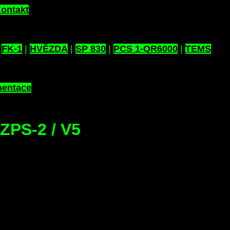
ontakt
|
FK-1
|
HVĚZDA
|
SP 830
|
PCS 1-QR6000
|
TEMS
entace
 ZPS-2 / V5