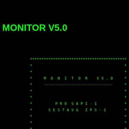
MONITOR V5.0
            ******************************************

            *                                        *

            *                                        *

            *     M  O  N  I  T  O  R    V 5 . 0     *

            *     ------------------------------     *

            *                                        *

            *                                        *

            *          P R O  S A P I - 1            *

            *       S E S T A V U   Z P S - 2        *

            *                                        *

            *                                        *

            *                                        *
