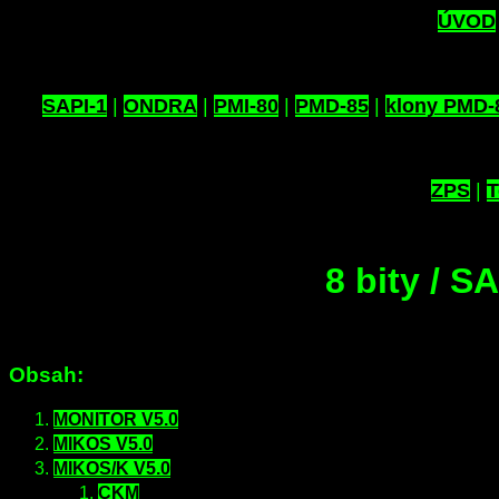
ÚVOD
SAPI-1
|
ONDRA
|
PMI-80
|
PMD-85
|
klony PMD-
ZPS
|
T
8 bity / S
Obsah:
MONITOR V5.0
MIKOS V5.0
MIKOS/K V5.0
CKM