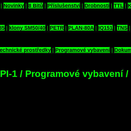
|
Novinky
|
8 Bitů
|
Příslušenství
|
Drobnosti
|
TTL
|
K
85
|
klony SM50/40
|
PETR
|
PLAN-80A
|
IQ151
|
TNS
echnické prostředky
|
Programové vybavení
|
Dokum
API-1 / Programové vybavení /