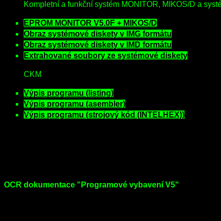
Kompletní a funkční systém MONITOR, MIKOS/D a systé
EPROM MONITOR V5.0F + MIKOS/D
Obraz systémové diskety v IMG formátu
Obraz systémové diskety v IMD formátu
Extrahované soubory ze systémové diskety
CKM
Výpis programu (listing)
Výpis programu (asembler)
Výpis programu (strojový kód (INTELHEX))
OCR dokumentace "Programové vybavení V5"