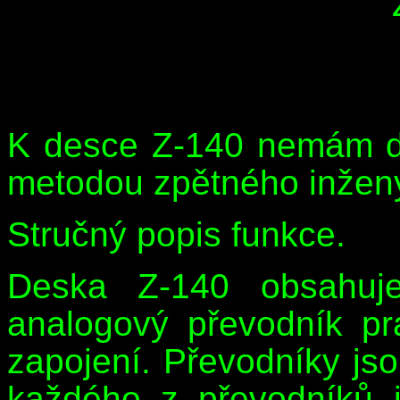
K desce Z-140 nemám d
metodou zpětného inžený
Stručný popis funkce.
Deska Z-140 obsahuje
analogový převodník pr
zapojení. Převodníky js
každého z převodníků 