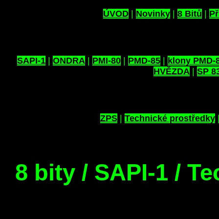
ÚVOD
|
Novinky
|
8 Bitů
|
Př
SAPI-1
|
ONDRA
|
PMI-80
|
PMD-85
|
klony PMD-
HVĚZDA
|
SP 8
ZPS
|
Technické prostředky
8 bity / SAPI-1 / T