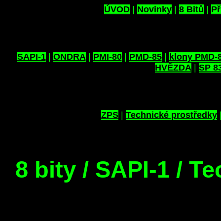
ÚVOD
|
Novinky
|
8 Bitů
|
Př
SAPI-1
|
ONDRA
|
PMI-80
|
PMD-85
|
klony PMD-
HVĚZDA
|
SP 8
ZPS
|
Technické prostředky
8 bity / SAPI-1 / T