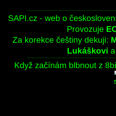
SAPI.cz - web o českosloven
Provozuje
E
Za korekce češtiny dekuji:
Lukáškovi
Když začínám blbnout z 8bit